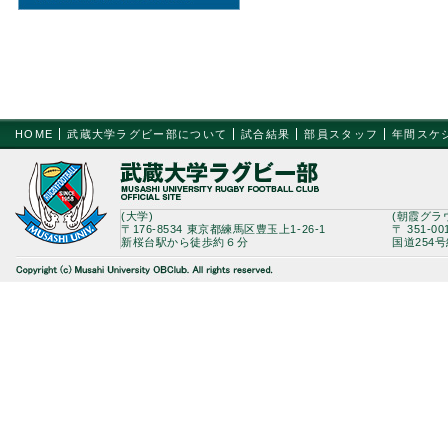
HOME
武蔵大学ラグビー部について
試合結果
部員スタッフ
年間スケ
(大学)
(朝霞グラ
〒176-8534 東京都練馬区豊玉上1-26-1
〒 351-0
新桜台駅から徒歩約６分
国道254