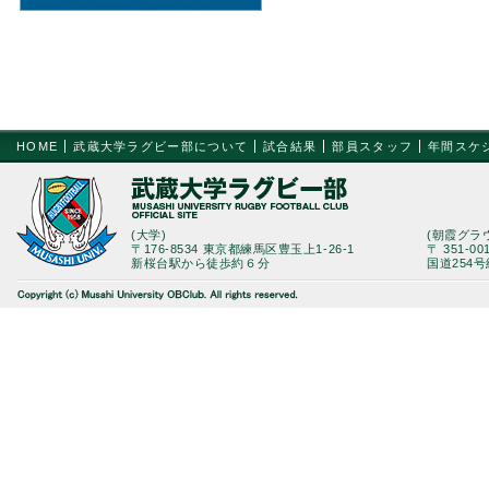
HOME
武蔵大学ラグビー部について
試合結果
部員スタッフ
年間スケ
(大学)
(朝霞グラ
〒176-8534 東京都練馬区豊玉上1-26-1
〒 351-0
新桜台駅から徒歩約６分
国道254