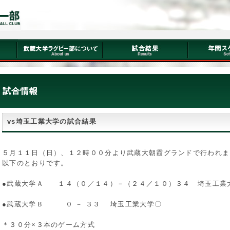
vs埼玉工業大学の試合結果
５月１１日（日）、１２時００分より武蔵大朝霞グランドで行われま
以下のとおりです。
●武蔵大学Ａ １４（０／１４）－（２４／１０）３４ 埼玉工業
●武蔵大学Ｂ ０ － ３３ 埼玉工業大学〇
＊３０分×３本のゲーム方式