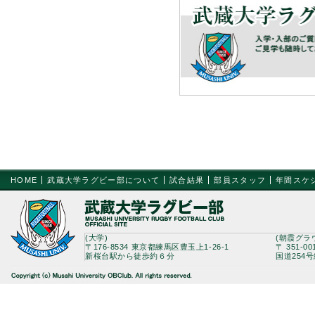
HOME
武蔵大学ラグビー部について
試合結果
部員スタッフ
年間スケ
(大学)
(朝霞グラ
〒176-8534 東京都練馬区豊玉上1-26-1
〒 351-0
新桜台駅から徒歩約６分
国道254