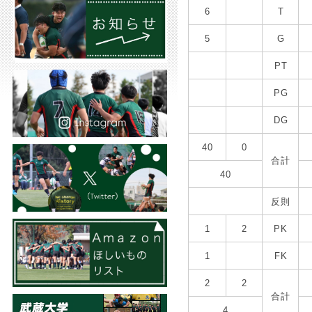
6
T
5
G
PT
PG
DG
40
0
合計
40
反則
1
2
PK
1
FK
2
2
合計
4