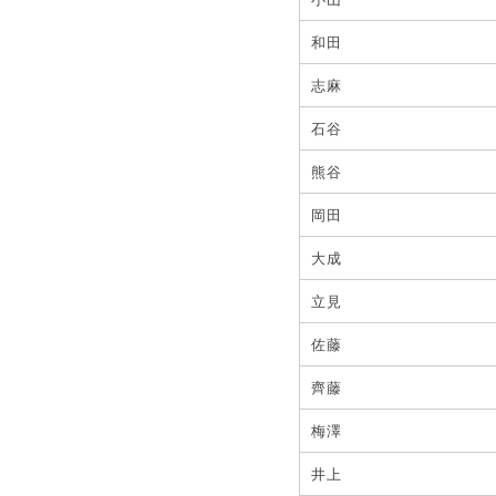
和田
志麻
石谷
熊谷
岡田
大成
立見
佐藤
齊藤
梅澤
井上