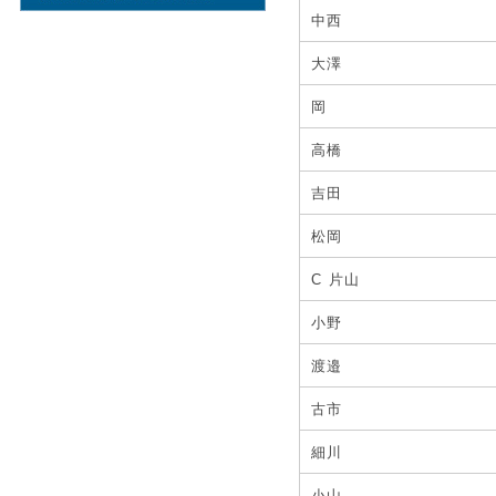
中西
大澤
岡
高橋
吉田
松岡
C 片山
小野
渡邉
古市
細川
小山