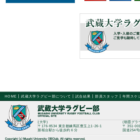
HOME
武蔵大学ラグビー部について
試合結果
部員スタッフ
年間スケ
(大学)
(朝霞グラ
〒176-8534 東京都練馬区豊玉上1-26-1
〒 351-0
新桜台駅から徒歩約６分
国道254