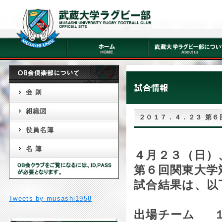
２０１７．４．２３ 第
４月２３
（日）
第６回関東大学
試合結果は、
以
Tweets by musashi1958
出場チーム
１