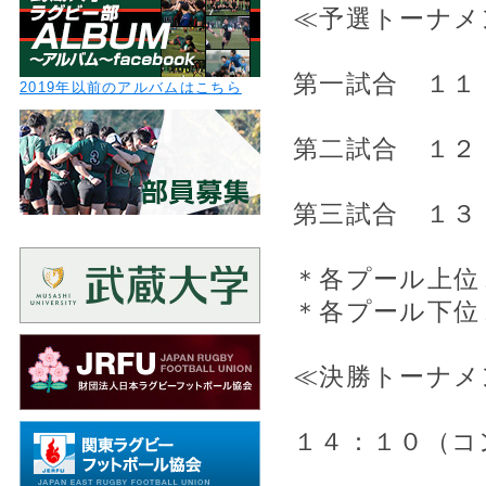
≪予選トーナメ
第一試合 １１
2019年以前のアルバムはこちら
第二試合 １２
第三試合 １３
＊各プール上位
＊各プール下位
≪決勝トーナメ
１４：１０（コ