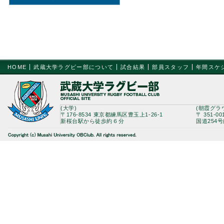
HOME
武蔵大学ラグビー部について
試合結果
部員スタッフ
年間スケ
(大学)
(朝霞グラ
〒176-8534 東京都練馬区豊玉上1-26-1
〒 351-0
新桜台駅から徒歩約６分
国道254