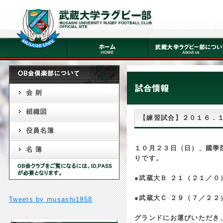
【練習試合】２０１６．１
１０月２３
日（日）、國學
りです。
●武蔵大Ｂ ２１（２１／０
●武蔵大Ｃ ２９（７／２２
Tweets by musashi1958
グランドにお運びいただき