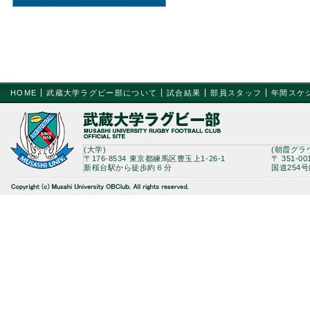
HOME
武蔵大学ラグビー部について
試合結果
部員スタッフ
年間スケ
(大学)
(朝霞グラ
〒176-8534 東京都練馬区豊玉上1-26-1
〒 351-0
新桜台駅から徒歩約６分
国道254