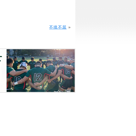
不撓不屈
»