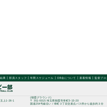
結果
部員スタッフ
年間スケジュール
OB会について
新着情報
監督ブロ
(朝霞グラウンド)
玉上1-26-1
〒 351-0015 埼玉県朝霞市幸町3-15-20
国道254号線沿い / 幸町３丁目交差点バス停から徒歩約３分