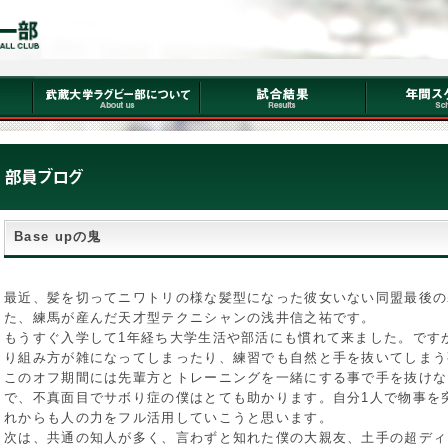
Base upの鬼
最近、髪を切ってニワトリの様な髪型になった彼女いない同盟最後の
た、練馬が産んだ天才型テクニシャンの浅井信之祐です。
もうすぐ入学して1年経ち大学生活や部活にも慣れて来ました。です
り組み方が雑になってしまったり、練習でも自然と手を抜いてしまう
このオフ期間には先輩方とトレーニングを一緒にする事で手を抜けな
で、不真面目でサボり症の僕はとても助かります。自分1人で物事を
れからも人の力をフル活用していこうと思います。
次は、共通の知人が多く、言わずと知れた僕の大親友、土手の超ディ