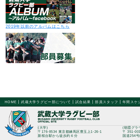
2019年以前のアルバムはこちら
HOME
武蔵大学ラグビー部について
試合結果
部員スタッフ
年間スケ
(大学)
(朝霞グラ
〒176-8534 東京都練馬区豊玉上1-26-1
〒 351-0
新桜台駅から徒歩約６分
国道254