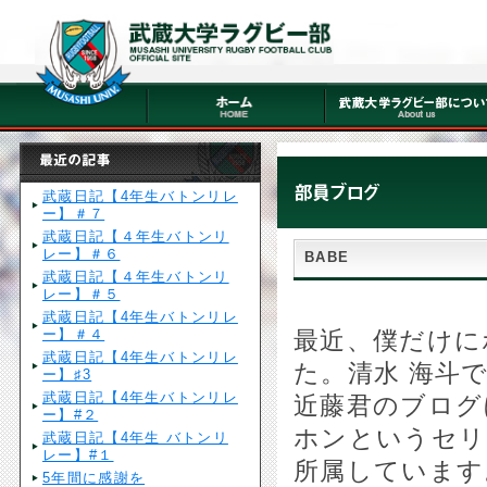
武蔵日記【4年生バトンリレ
ー】＃７
武蔵日記【４年生バトンリ
レー】＃６
BABE
武蔵日記【４年生バトンリ
レー】＃５
武蔵日記【4年生バトンリレ
ー】＃４
最近、僕だけに
武蔵日記【4年生バトンリレ
た。清水 海斗
ー】♯3
武蔵日記【4年生バトンリレ
近藤君のブログ
ー】#２
ホンというセリ
武蔵日記【4年生 バトンリ
レー】#１
所属しています
5年間に感謝を