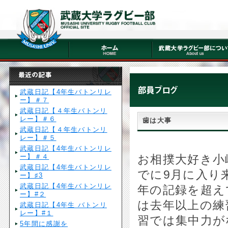
武蔵日記【4年生バトンリレ
ー】＃７
武蔵日記【４年生バトンリ
レー】＃６
歯は大事
武蔵日記【４年生バトンリ
レー】＃５
武蔵日記【4年生バトンリレ
ー】＃４
お相撲大好き小
武蔵日記【4年生バトンリレ
でに9月に入り
ー】♯3
武蔵日記【4年生バトンリレ
年の記録を超え
ー】#２
は去年以上の練
武蔵日記【4年生 バトンリ
レー】#１
習では集中力が
5年間に感謝を