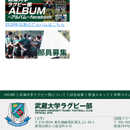
2019年以前のアルバムはこちら
HOME
武蔵大学ラグビー部について
試合結果
部員スタッフ
年間スケ
(大学)
(朝霞グラ
〒176-8534 東京都練馬区豊玉上1-26-1
〒 351-0
新桜台駅から徒歩約６分
国道254