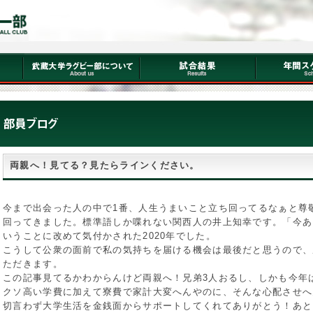
両親へ！見てる？見たらラインください。
今まで出会った人の中で1番、人生うまいこと立ち回ってるなぁと尊
回ってきました。標準語しか喋れない関西人の井上知幸です。「今あ
いうことに改めて気付かされた2020年でした。
こうして公衆の面前で私の気持ちを届ける機会は最後だと思うので、
ただきます。
この記事見てるかわからんけど両親へ！兄弟3人おるし、しかも今年
クソ高い学費に加えて寮費で家計大変へんやのに、そんな心配させへ
切言わず大学生活を金銭面からサポートしてくれてありがとう！あと