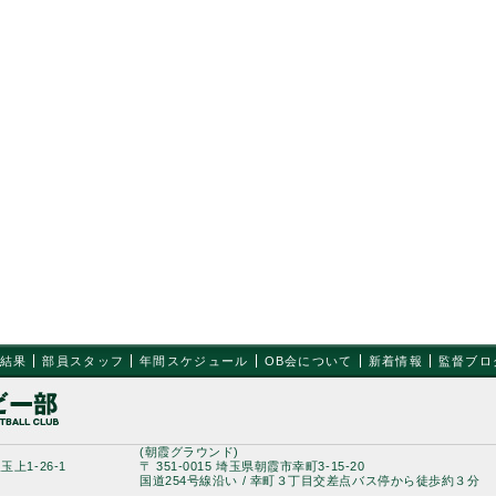
結果
部員スタッフ
年間スケジュール
OB会について
新着情報
監督ブロ
(朝霞グラウンド)
玉上1-26-1
〒 351-0015 埼玉県朝霞市幸町3-15-20
国道254号線沿い / 幸町３丁目交差点バス停から徒歩約３分