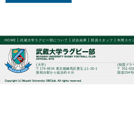
HOME
武蔵大学ラグビー部について
試合結果
部員スタッフ
年間スケ
(大学)
(朝霞グラ
〒176-8534 東京都練馬区豊玉上1-26-1
〒 351-0
新桜台駅から徒歩約６分
国道254