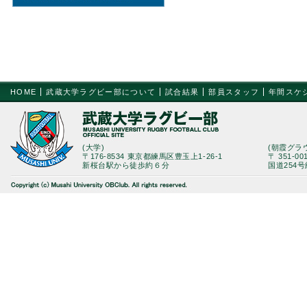
HOME
武蔵大学ラグビー部について
試合結果
部員スタッフ
年間スケ
(大学)
(朝霞グラ
〒176-8534 東京都練馬区豊玉上1-26-1
〒 351-0
新桜台駅から徒歩約６分
国道254