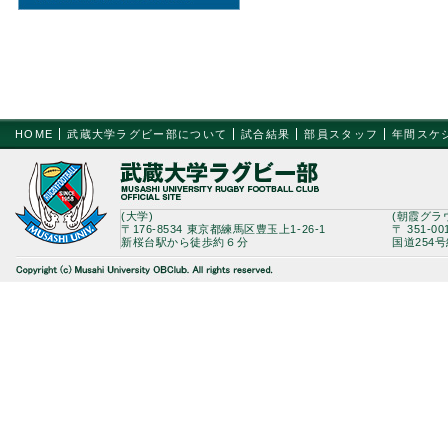
HOME
武蔵大学ラグビー部について
試合結果
部員スタッフ
年間スケ
(大学)
(朝霞グラ
〒176-8534 東京都練馬区豊玉上1-26-1
〒 351-0
新桜台駅から徒歩約６分
国道254