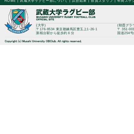
HOME
武蔵大学ラグビー部について
試合結果
部員スタッフ
年間スケ
(大学)
(朝霞グラ
〒176-8534 東京都練馬区豊玉上1-26-1
〒 351-0
新桜台駅から徒歩約６分
国道254