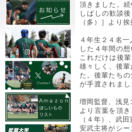
頂きました。続
しばしの歓談後
（多）］より挨
４年生２４名一
した４年間の想
これだけは後輩
雄々しく、後輩
た。後輩たちの
が手渡されまし
増岡監督、浅見
より言葉を頂き
（４年）、武田
安武主将がシー