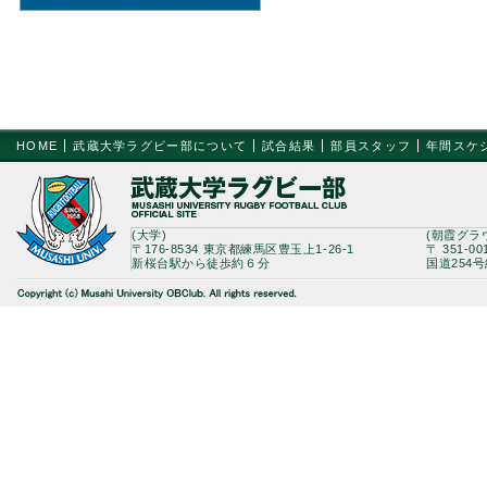
HOME
武蔵大学ラグビー部について
試合結果
部員スタッフ
年間スケ
(大学)
(朝霞グラ
〒176-8534 東京都練馬区豊玉上1-26-1
〒 351-0
新桜台駅から徒歩約６分
国道254