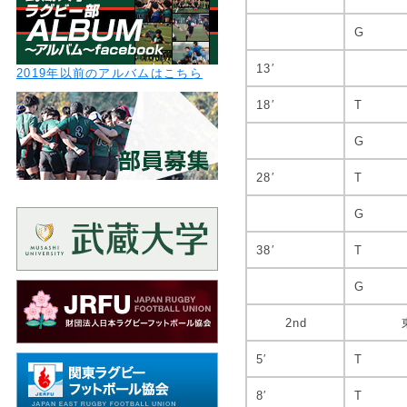
G
13′
2019年以前のアルバムはこちら
18′
T
G
28′
T
G
38′
T
G
2nd
5′
T
8′
T