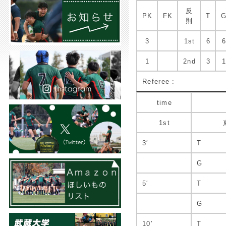
反
PK
FK
T
則
3
1st
6
1
2nd
3
Referee :
time
1st
3′
T
G
5′
T
G
10′
T