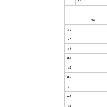
No
#1
#2
#3
#4
#5
#6
#7
#8
#9