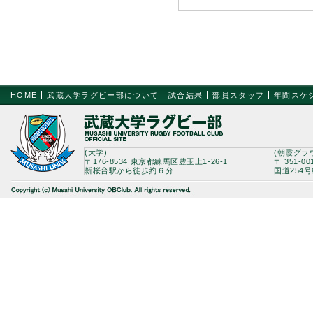
HOME
武蔵大学ラグビー部について
試合結果
部員スタッフ
年間スケ
(大学)
(朝霞グラ
〒176-8534 東京都練馬区豊玉上1-26-1
〒 351-0
新桜台駅から徒歩約６分
国道254