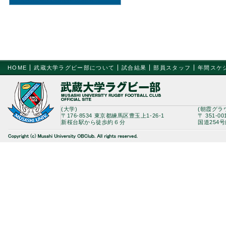
HOME
武蔵大学ラグビー部について
試合結果
部員スタッフ
年間スケ
(大学)
(朝霞グラ
〒176-8534 東京都練馬区豊玉上1-26-1
〒 351-0
新桜台駅から徒歩約６分
国道254