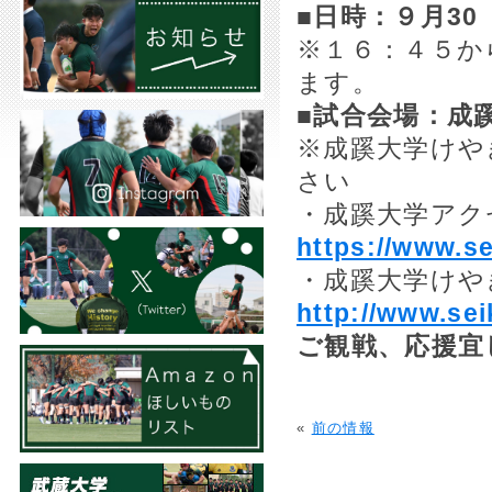
■日時：
９月3
※１６：４５か
ます。
■試合会場：成
※成蹊大学けや
さい
・成蹊大学
https://www.s
・成蹊大学け
http://www.se
ご観戦、応援宜
«
前の情報