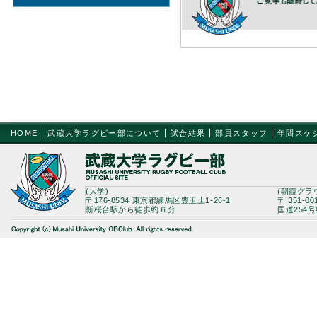
HOME
武蔵大学ラグビー部について
試合結果
部員スタッフ
年間スケ
(大学)
(朝霞グラ
〒176-8534 東京都練馬区豊玉上1-26-1
〒 351-0
新桜台駅から徒歩約６分
国道254