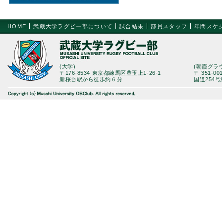
HOME
武蔵大学ラグビー部について
試合結果
部員スタッフ
年間スケ
(大学)
(朝霞グラ
〒176-8534 東京都練馬区豊玉上1-26-1
〒 351-0
新桜台駅から徒歩約６分
国道254