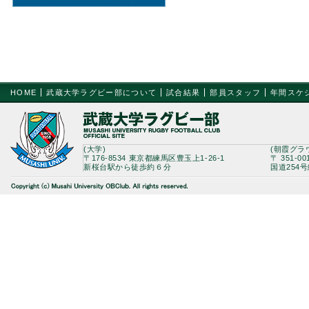
HOME
武蔵大学ラグビー部について
試合結果
部員スタッフ
年間スケ
(大学)
(朝霞グラ
〒176-8534 東京都練馬区豊玉上1-26-1
〒 351-0
新桜台駅から徒歩約６分
国道254