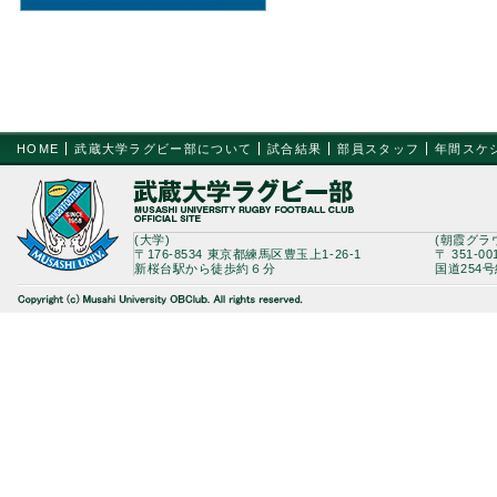
HOME
武蔵大学ラグビー部について
試合結果
部員スタッフ
年間スケ
(大学)
(朝霞グラ
〒176-8534 東京都練馬区豊玉上1-26-1
〒 351-0
新桜台駅から徒歩約６分
国道254