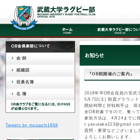
『OB戦開催のご案内』
2018年卒OB会役員の安武
5月7日(土) 朝霞グラウ
開始時間と対戦相手は、現
全OB対象ですので、奮っ
参加方法は、4月24まで
t.yasutake223@gmail.co
Tweets by musashi1958
質問・要望などございまし
よろしくお願いします。