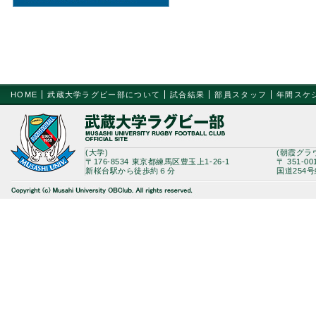
HOME
武蔵大学ラグビー部について
試合結果
部員スタッフ
年間スケ
(大学)
(朝霞グラ
〒176-8534 東京都練馬区豊玉上1-26-1
〒 351-0
新桜台駅から徒歩約６分
国道254