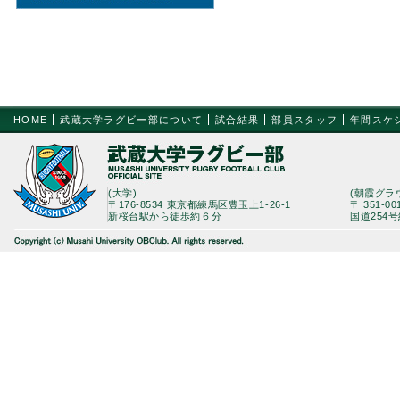
HOME
武蔵大学ラグビー部について
試合結果
部員スタッフ
年間スケ
(大学)
(朝霞グラ
〒176-8534 東京都練馬区豊玉上1-26-1
〒 351-0
新桜台駅から徒歩約６分
国道254