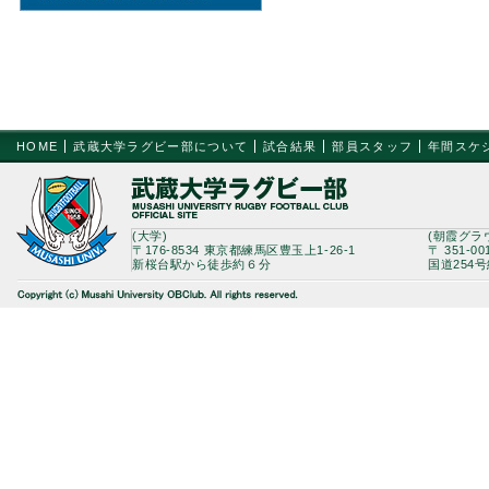
HOME
武蔵大学ラグビー部について
試合結果
部員スタッフ
年間スケ
(大学)
(朝霞グラ
〒176-8534 東京都練馬区豊玉上1-26-1
〒 351-0
新桜台駅から徒歩約６分
国道254