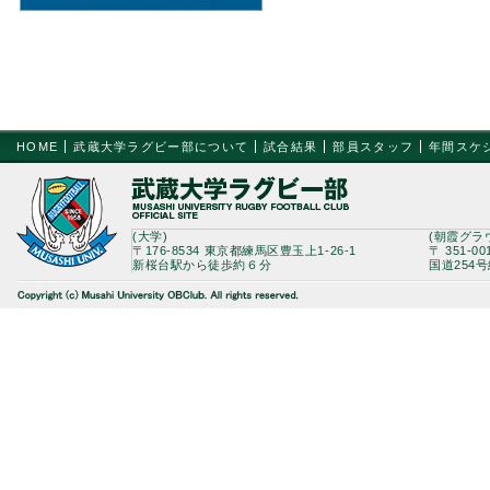
HOME
武蔵大学ラグビー部について
試合結果
部員スタッフ
年間スケ
(大学)
(朝霞グラ
〒176-8534 東京都練馬区豊玉上1-26-1
〒 351-0
新桜台駅から徒歩約６分
国道254