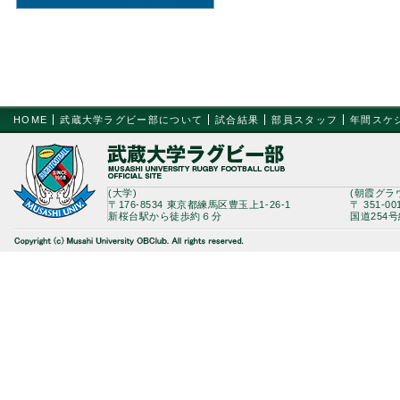
HOME
武蔵大学ラグビー部について
試合結果
部員スタッフ
年間スケ
(大学)
(朝霞グラ
〒176-8534 東京都練馬区豊玉上1-26-1
〒 351-0
新桜台駅から徒歩約６分
国道254