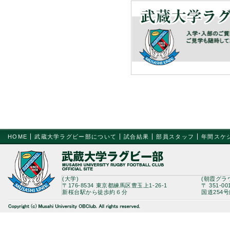
HOME
武蔵大学ラグビー部について
試合結果
部員スタッフ
年間スケ
(大学)
(朝霞グラ
〒176-8534 東京都練馬区豊玉上1-26-1
〒 351-0
新桜台駅から徒歩約６分
国道254