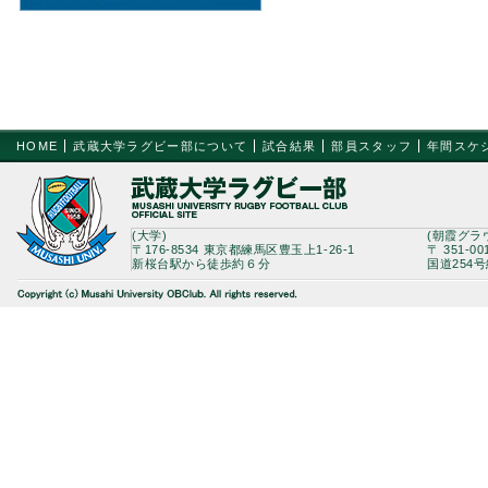
HOME
武蔵大学ラグビー部について
試合結果
部員スタッフ
年間スケ
(大学)
(朝霞グラ
〒176-8534 東京都練馬区豊玉上1-26-1
〒 351-0
新桜台駅から徒歩約６分
国道254