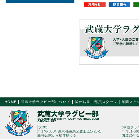
HOME
武蔵大学ラグビー部について
試合結果
部員スタッフ
年間スケ
(大学)
(朝霞グラ
〒176-8534 東京都練馬区豊玉上1-26-1
〒 351-0
新桜台駅から徒歩約６分
国道254