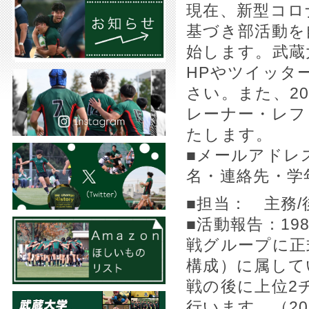
現在、新型コロ
基づき部活動を
始します。武蔵
HPやツイッタ
さい。また、2
レーナー・レフ
たします。
■メールアド
名・連絡先・学
■担当： 主務/
■活動報告：19
戦グループに正
構成）に属して
戦の後に上位2
行います。（2