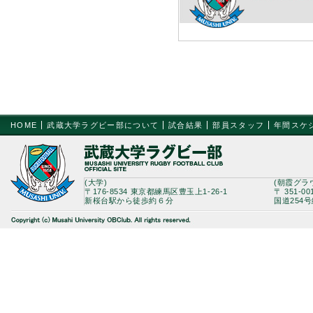
HOME
武蔵大学ラグビー部について
試合結果
部員スタッフ
年間スケ
(大学)
(朝霞グラ
〒176-8534 東京都練馬区豊玉上1-26-1
〒 351-0
新桜台駅から徒歩約６分
国道254