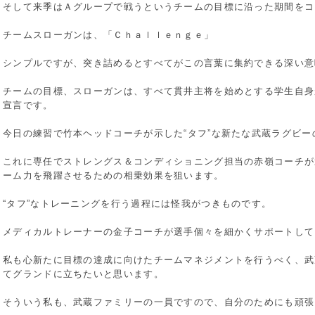
そして来季はＡグループで戦うというチームの目標に沿った期間をコ
チームスローガンは、「Ｃｈａｌｌｅｎｇｅ」
シンプルですが、突き詰めるとすべてがこの言葉に集約できる深い意
チームの目標、スローガンは、すべて貫井主将を始めとする学生自身
宣言です。
今日の練習で竹本ヘッドコーチが示した“タフ”な新たな武蔵ラグビー
これに専任でストレングス＆コンディショニング担当の赤嶺コーチが
ーム力を飛躍させるための相乗効果を狙います。
“タフ”なトレーニングを行う過程には怪我がつきものです。
メディカルトレーナーの金子コーチが選手個々を細かくサポートして
私も心新たに目標の達成に向けたチームマネジメントを行うべく、武
てグランドに立ちたいと思います。
そういう私も、武蔵ファミリーの一員ですので、自分のためにも頑張