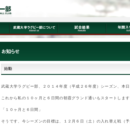
始動
武蔵大学ラグビー部、２０１４年度（平成２６年度）シーズン、本日
これから私の１０ヶ月と６日間の朝霞グランド通いもスタートします
「１０ヶ月と６日間」
そうです、今シーズンの目標は、１２月６日（土）の入れ替え戦（予