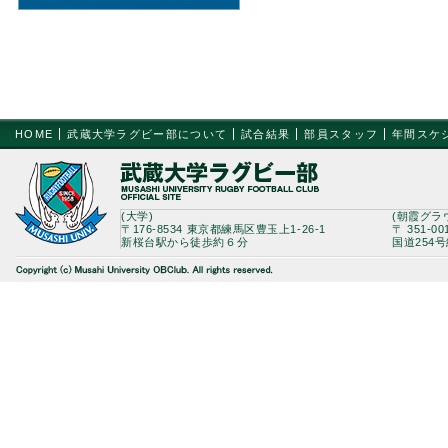
HOME
武蔵大学ラグビー部について
試合結果
部員スタッフ
年間スケ
(大学)
(朝霞グラ
〒176-8534 東京都練馬区豊玉上1-26-1
〒 351-0
新桜台駅から徒歩約６分
国道254