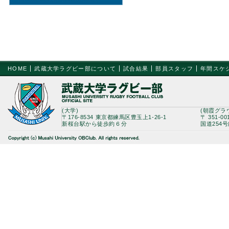
HOME
武蔵大学ラグビー部について
試合結果
部員スタッフ
年間スケ
(大学)
(朝霞グラ
〒176-8534 東京都練馬区豊玉上1-26-1
〒 351-0
新桜台駅から徒歩約６分
国道254