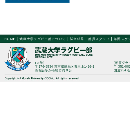
HOME
武蔵大学ラグビー部について
試合結果
部員スタッフ
年間スケ
(大学)
(朝霞グラ
〒176-8534 東京都練馬区豊玉上1-26-1
〒 351-0
新桜台駅から徒歩約６分
国道254